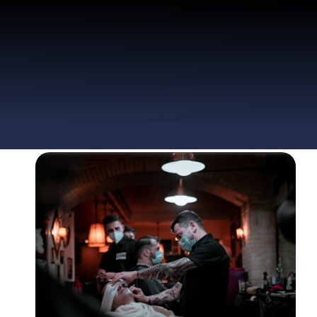
Contacto
Contáctanos Hoy
Consulta
[hostinger_contact_form]